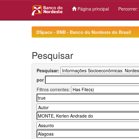
Página principal
Percorrer
Skip
navigation
DSpace - BNB - Banco do Nordeste do Brasil
Pesquisar
Pesquisar:
por
Filtros correntes: