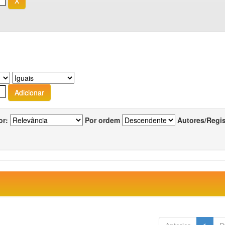
or:
Por ordem
Autores/Regi