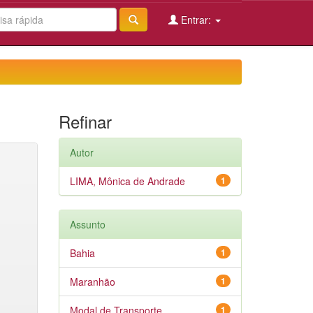
Entrar:
Refinar
Autor
LIMA, Mônica de Andrade
1
Assunto
Bahia
1
Maranhão
1
Modal de Transporte
1