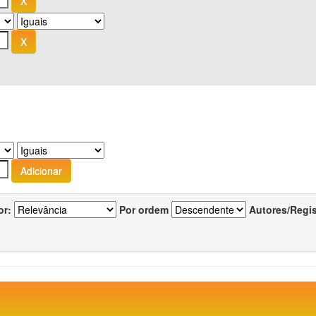
or:
Por ordem
Autores/Regi