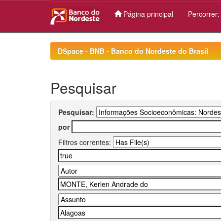
Página principal
Percorrer
Skip
navigation
DSpace - BNB - Banco do Nordeste do Brasil
Pesquisar
Pesquisar:
por
Filtros correntes: