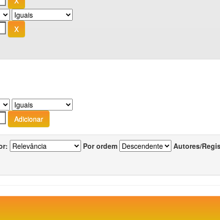
or:
Por ordem
Autores/Regi