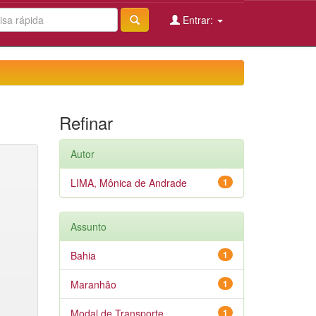
Entrar:
Refinar
Autor
LIMA, Mônica de Andrade
1
Assunto
Bahia
1
Maranhão
1
Modal de Transporte
1