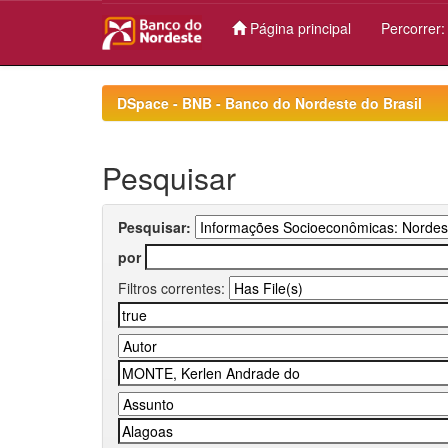
Página principal
Percorrer
Skip
navigation
DSpace - BNB - Banco do Nordeste do Brasil
Pesquisar
Pesquisar:
por
Filtros correntes: