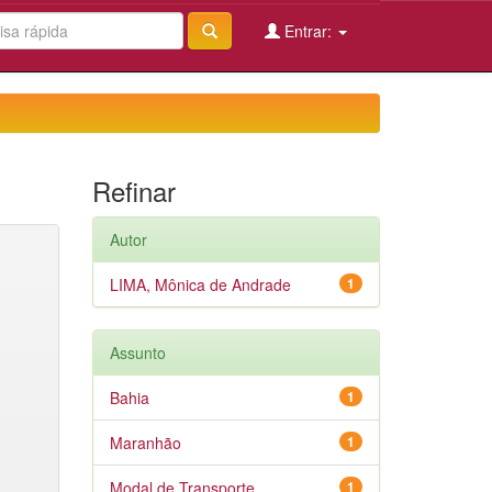
Entrar:
Refinar
Autor
LIMA, Mônica de Andrade
1
Assunto
Bahia
1
Maranhão
1
Modal de Transporte
1