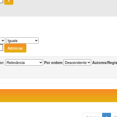
or:
Por ordem
Autores/Regi