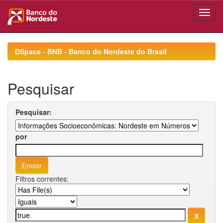
Skip
navigation
DSpace - BNB - Banco do Nordeste do Brasil
Pesquisar
Pesquisar:
por
Filtros correntes: