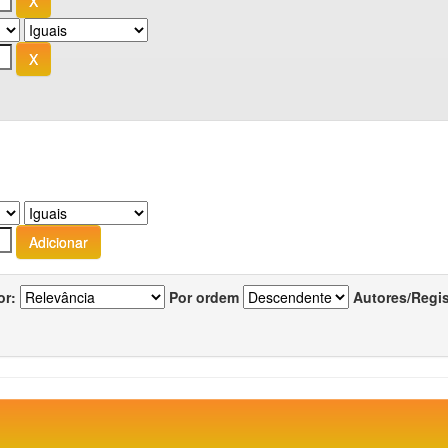
or:
Por ordem
Autores/Regi