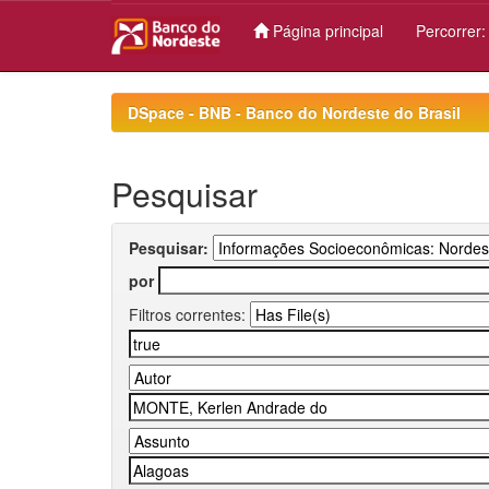
Página principal
Percorrer
Skip
navigation
DSpace - BNB - Banco do Nordeste do Brasil
Pesquisar
Pesquisar:
por
Filtros correntes: