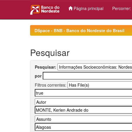
Página principal
Percorrer
Skip
navigation
DSpace - BNB - Banco do Nordeste do Brasil
Pesquisar
Pesquisar:
por
Filtros correntes: