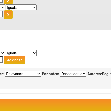
or:
Por ordem
Autores/Regi