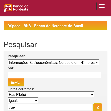
Skip
navigation
DSpace - BNB - Banco do Nordeste do Brasil
Pesquisar
Pesquisar:
por
Filtros correntes: