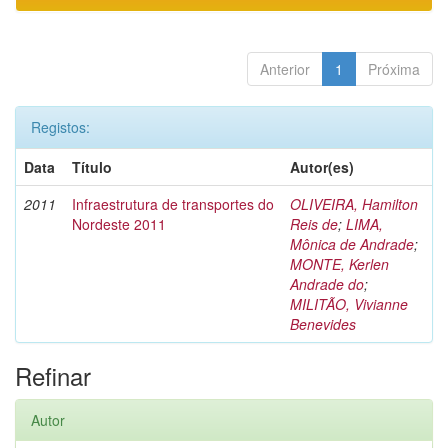
Anterior
1
Próxima
Registos:
Data
Título
Autor(es)
2011
Infraestrutura de transportes do
OLIVEIRA, Hamilton
Nordeste 2011
Reis de
;
LIMA,
Mônica de Andrade
;
MONTE, Kerlen
Andrade do
;
MILITÃO, Vivianne
Benevides
Refinar
Autor