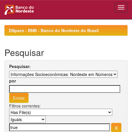
Skip
navigation
DSpace - BNB - Banco do Nordeste do Brasil
Pesquisar
Pesquisar:
por
Filtros correntes: