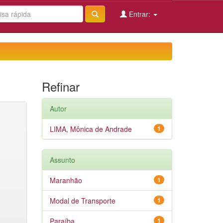
Entrar:
Refinar
Autor
LIMA, Mônica de Andrade
1
Assunto
Maranhão
1
Modal de Transporte
1
Paraíba
1