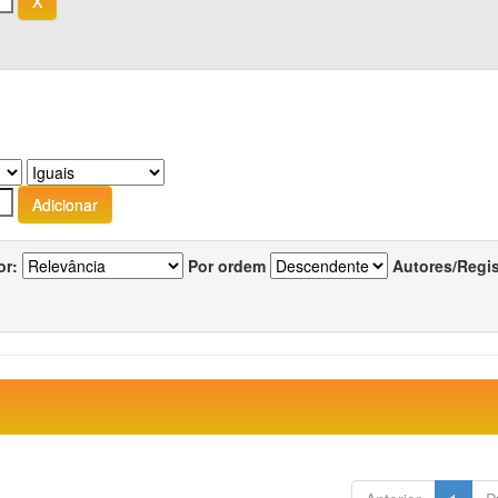
or:
Por ordem
Autores/Regi