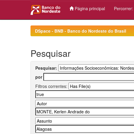
Página principal
Percorrer
Skip
navigation
DSpace - BNB - Banco do Nordeste do Brasil
Pesquisar
Pesquisar:
por
Filtros correntes: