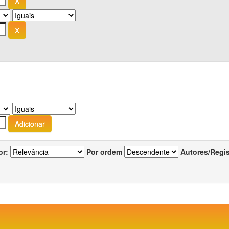
or:
Por ordem
Autores/Regi