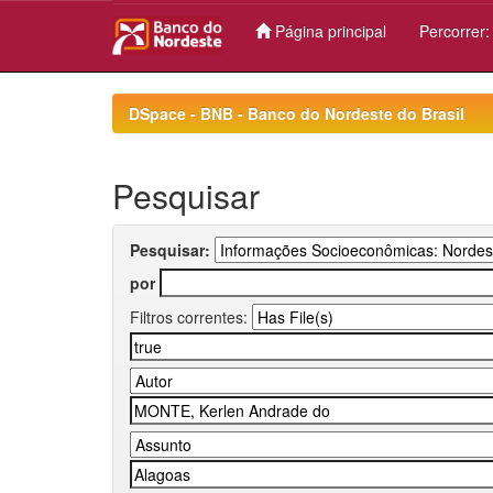
Página principal
Percorrer
Skip
navigation
DSpace - BNB - Banco do Nordeste do Brasil
Pesquisar
Pesquisar:
por
Filtros correntes: