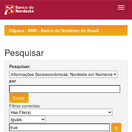
Skip
navigation
DSpace - BNB - Banco do Nordeste do Brasil
Pesquisar
Pesquisar:
por
Filtros correntes: