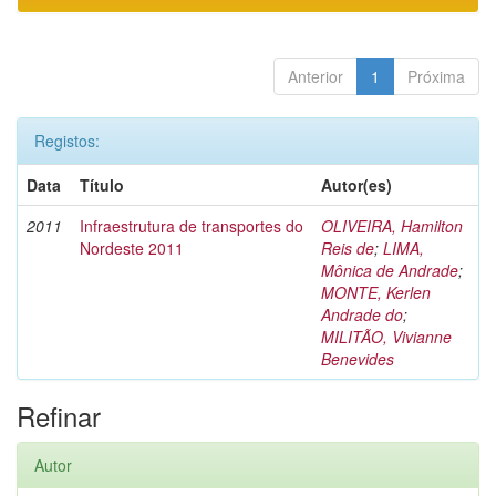
Anterior
1
Próxima
Registos:
Data
Título
Autor(es)
2011
Infraestrutura de transportes do
OLIVEIRA, Hamilton
Nordeste 2011
Reis de
;
LIMA,
Mônica de Andrade
;
MONTE, Kerlen
Andrade do
;
MILITÃO, Vivianne
Benevides
Refinar
Autor