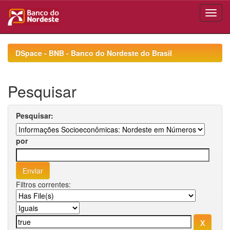
Skip
navigation
DSpace - BNB - Banco do Nordeste do Brasil
Pesquisar
Pesquisar:
por
Filtros correntes: