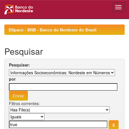
Skip
navigation
DSpace - BNB - Banco do Nordeste do Brasil
Pesquisar
Pesquisar:
por
Filtros correntes: