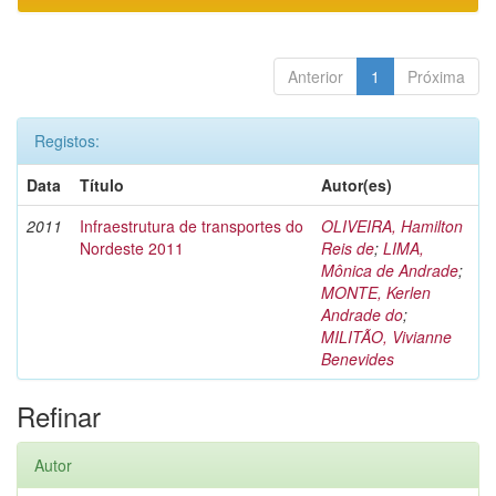
Anterior
1
Próxima
Registos:
Data
Título
Autor(es)
2011
Infraestrutura de transportes do
OLIVEIRA, Hamilton
Nordeste 2011
Reis de
;
LIMA,
Mônica de Andrade
;
MONTE, Kerlen
Andrade do
;
MILITÃO, Vivianne
Benevides
Refinar
Autor