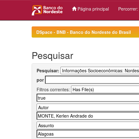
Página principal
Percorrer
Skip
navigation
DSpace - BNB - Banco do Nordeste do Brasil
Pesquisar
Pesquisar:
por
Filtros correntes: