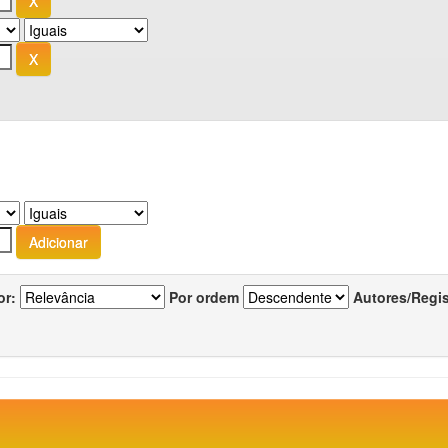
or:
Por ordem
Autores/Regi