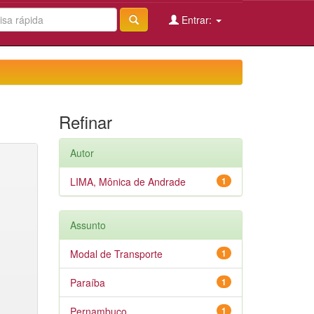
Entrar:
Refinar
Autor
LIMA, Mônica de Andrade
1
Assunto
Modal de Transporte
1
Paraíba
1
Pernambuco
1