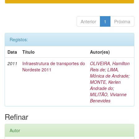
Anterior
1
Próxima
Registos:
Data
Título
Autor(es)
2011
Infraestrutura de transportes do
OLIVEIRA, Hamilton
Nordeste 2011
Reis de
;
LIMA,
Mônica de Andrade
;
MONTE, Kerlen
Andrade do
;
MILITÃO, Vivianne
Benevides
Refinar
Autor