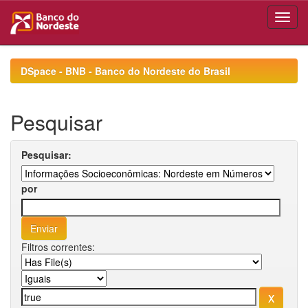
Skip
navigation
DSpace - BNB - Banco do Nordeste do Brasil
Pesquisar
Pesquisar:
por
Filtros correntes: