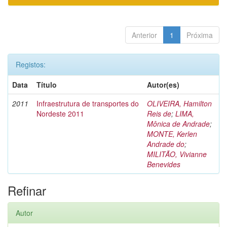
Anterior
1
Próxima
Registos:
Data
Título
Autor(es)
2011
Infraestrutura de transportes do
OLIVEIRA, Hamilton
Nordeste 2011
Reis de
;
LIMA,
Mônica de Andrade
;
MONTE, Kerlen
Andrade do
;
MILITÃO, Vivianne
Benevides
Refinar
Autor