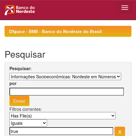
Skip
navigation
DSpace - BNB - Banco do Nordeste do Brasil
Pesquisar
Pesquisar:
por
Filtros correntes: