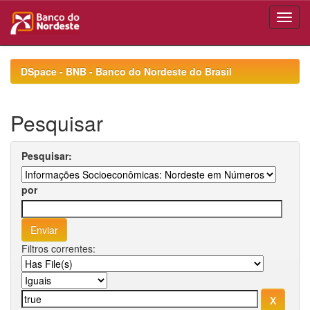
Skip
navigation
DSpace - BNB - Banco do Nordeste do Brasil
Pesquisar
Pesquisar:
por
Filtros correntes: