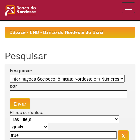
Skip
navigation
DSpace - BNB - Banco do Nordeste do Brasil
Pesquisar
Pesquisar:
por
Filtros correntes: