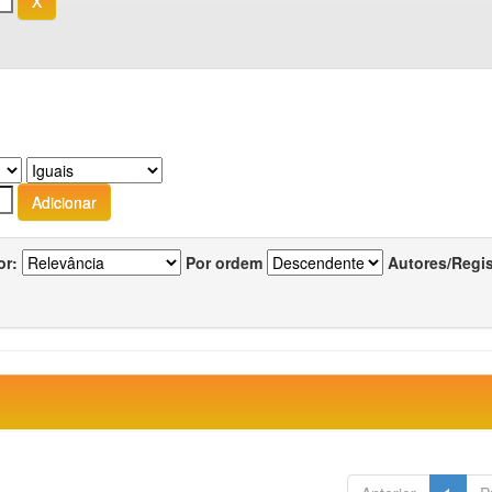
or:
Por ordem
Autores/Regi