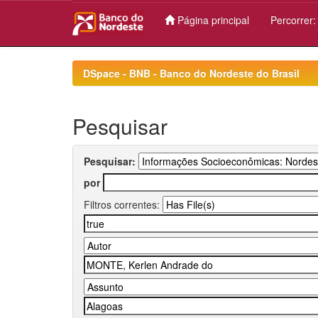
Página principal
Percorrer
Skip
navigation
DSpace - BNB - Banco do Nordeste do Brasil
Pesquisar
Pesquisar:
por
Filtros correntes: