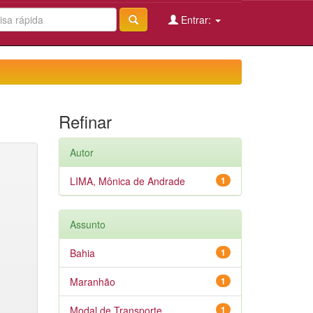
Entrar:
Refinar
Autor
LIMA, Mônica de Andrade
1
Assunto
Bahia
1
Maranhão
1
Modal de Transporte
1