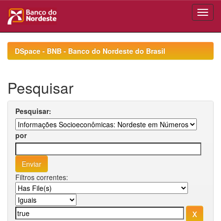
Skip
navigation
DSpace - BNB - Banco do Nordeste do Brasil
Pesquisar
Pesquisar:
por
Filtros correntes: