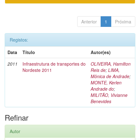
Anterior
1
Próxima
Registos:
Data
Título
Autor(es)
2011
Infraestrutura de transportes do
OLIVEIRA, Hamilton
Nordeste 2011
Reis de
;
LIMA,
Mônica de Andrade
;
MONTE, Kerlen
Andrade do
;
MILITÃO, Vivianne
Benevides
Refinar
Autor