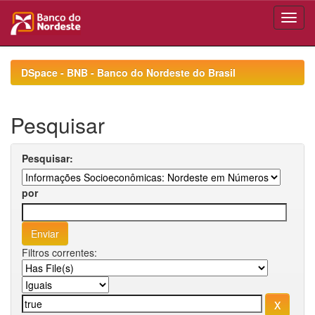
Skip
navigation
DSpace - BNB - Banco do Nordeste do Brasil
Pesquisar
Pesquisar:
por
Filtros correntes: