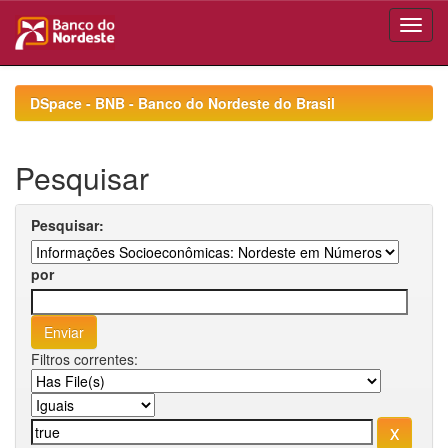
Skip
navigation
DSpace - BNB - Banco do Nordeste do Brasil
Pesquisar
Pesquisar:
por
Filtros correntes: