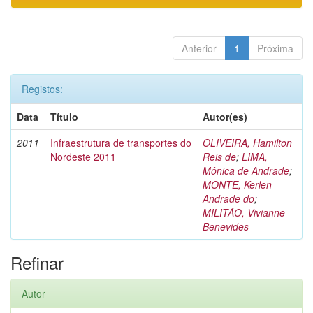
Anterior
1
Próxima
Registos:
Data
Título
Autor(es)
2011
Infraestrutura de transportes do
OLIVEIRA, Hamilton
Nordeste 2011
Reis de
;
LIMA,
Mônica de Andrade
;
MONTE, Kerlen
Andrade do
;
MILITÃO, Vivianne
Benevides
Refinar
Autor