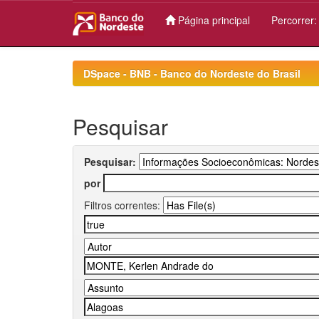
Página principal
Percorrer
Skip
navigation
DSpace - BNB - Banco do Nordeste do Brasil
Pesquisar
Pesquisar:
por
Filtros correntes: