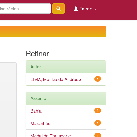
Entrar:
Refinar
Autor
LIMA, Mônica de Andrade
1
Assunto
Bahia
1
Maranhão
1
Modal de Transporte
1