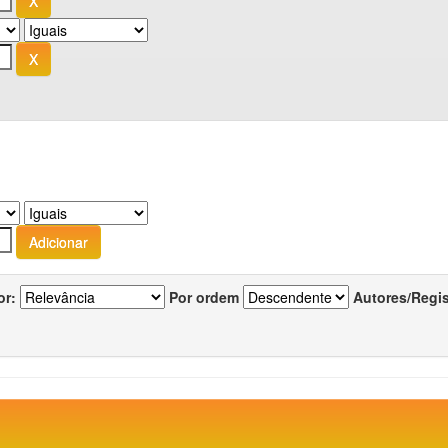
or:
Por ordem
Autores/Regi