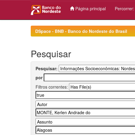
Página principal
Percorrer
Skip
navigation
DSpace - BNB - Banco do Nordeste do Brasil
Pesquisar
Pesquisar:
por
Filtros correntes: