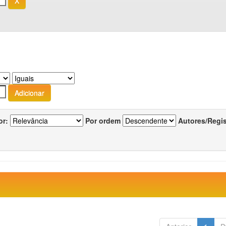
or:
Por ordem
Autores/Regi