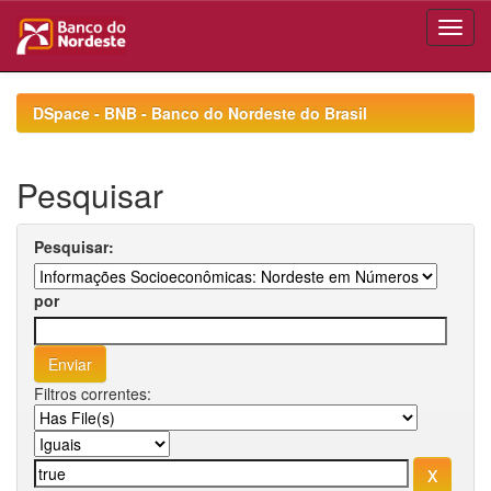
Skip
navigation
DSpace - BNB - Banco do Nordeste do Brasil
Pesquisar
Pesquisar:
por
Filtros correntes: