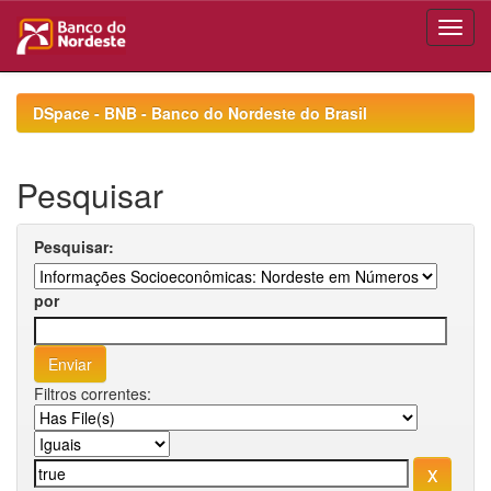
Skip
navigation
DSpace - BNB - Banco do Nordeste do Brasil
Pesquisar
Pesquisar:
por
Filtros correntes: