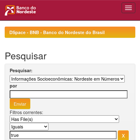
Skip
navigation
DSpace - BNB - Banco do Nordeste do Brasil
Pesquisar
Pesquisar:
por
Filtros correntes: