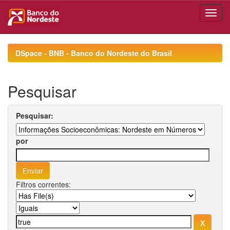
Skip
navigation
DSpace - BNB - Banco do Nordeste do Brasil
Pesquisar
Pesquisar:
por
Filtros correntes: