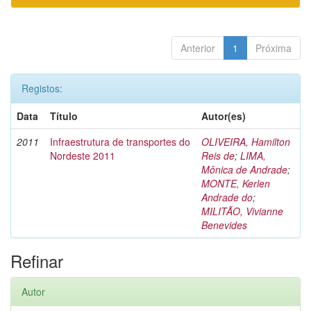
Anterior
1
Próxima
Registos:
Data
Título
Autor(es)
2011
Infraestrutura de transportes do
OLIVEIRA, Hamilton
Nordeste 2011
Reis de
;
LIMA,
Mônica de Andrade
;
MONTE, Kerlen
Andrade do
;
MILITÃO, Vivianne
Benevides
Refinar
Autor