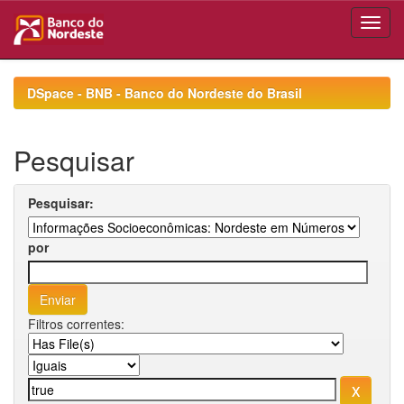
Skip
navigation
DSpace - BNB - Banco do Nordeste do Brasil
Pesquisar
Pesquisar:
por
Filtros correntes: