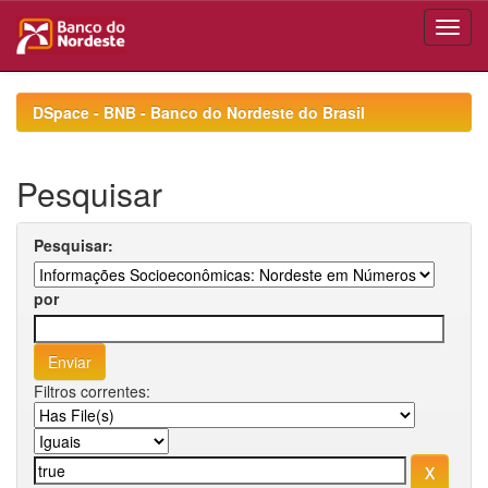
Skip
navigation
DSpace - BNB - Banco do Nordeste do Brasil
Pesquisar
Pesquisar:
por
Filtros correntes: