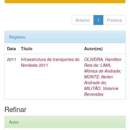
Anterior
1
Próxima
Registos:
Data
Título
Autor(es)
2011
Infraestrutura de transportes do
OLIVEIRA, Hamilton
Nordeste 2011
Reis de
;
LIMA,
Mônica de Andrade
;
MONTE, Kerlen
Andrade do
;
MILITÃO, Vivianne
Benevides
Refinar
Autor