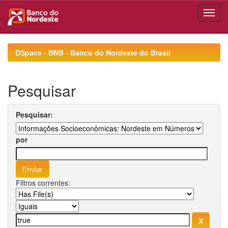
Skip
navigation
DSpace - BNB - Banco do Nordeste do Brasil
Pesquisar
Pesquisar:
por
Filtros correntes: