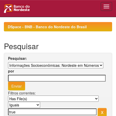
Skip
navigation
DSpace - BNB - Banco do Nordeste do Brasil
Pesquisar
Pesquisar:
por
Filtros correntes: