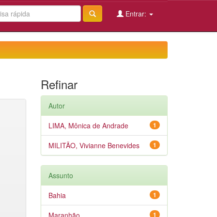
Entrar:
Refinar
Autor
LIMA, Mônica de Andrade
1
MILITÃO, Vivianne Benevides
1
Assunto
Bahia
1
Maranhão
1