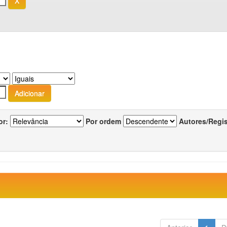
or:
Por ordem
Autores/Regi