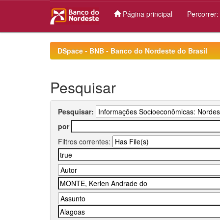
Página principal
Percorrer
Skip
navigation
DSpace - BNB - Banco do Nordeste do Brasil
Pesquisar
Pesquisar:
por
Filtros correntes: