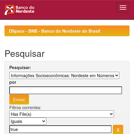
Skip
navigation
DSpace - BNB - Banco do Nordeste do Brasil
Pesquisar
Pesquisar:
por
Filtros correntes: