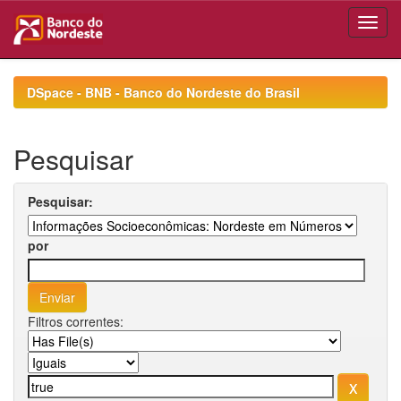
Skip
navigation
DSpace - BNB - Banco do Nordeste do Brasil
Pesquisar
Pesquisar:
por
Filtros correntes: