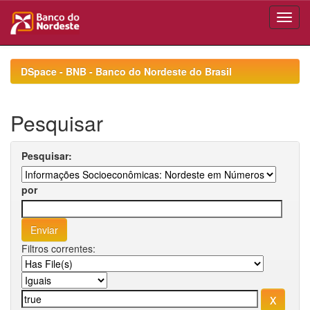
Skip
navigation
DSpace - BNB - Banco do Nordeste do Brasil
Pesquisar
Pesquisar:
por
Filtros correntes: