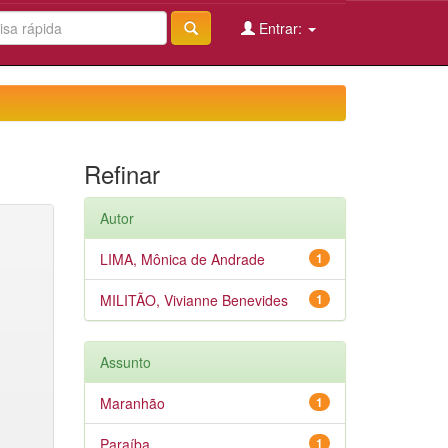
Entrar:
Refinar
Autor
LIMA, Mônica de Andrade
1
MILITÃO, Vivianne Benevides
1
Assunto
Maranhão
1
Paraíba
1