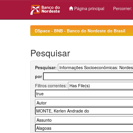
Página principal
Percorrer
Skip
navigation
DSpace - BNB - Banco do Nordeste do Brasil
Pesquisar
Pesquisar:
por
Filtros correntes: