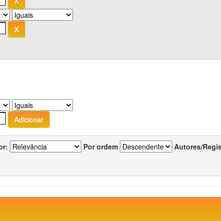
or:
Por ordem
Autores/Regi