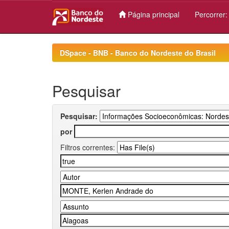
Página principal
Percorrer
Skip
navigation
DSpace - BNB - Banco do Nordeste do Brasil
Pesquisar
Pesquisar:
por
Filtros correntes: