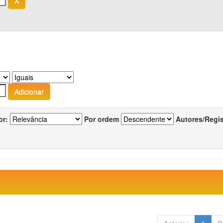
or:
Por ordem
Autores/Regi