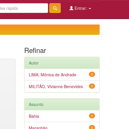
Entrar:
Refinar
Autor
LIMA, Mônica de Andrade
1
MILITÃO, Vivianne Benevides
1
Assunto
Bahia
1
Maranhão
1