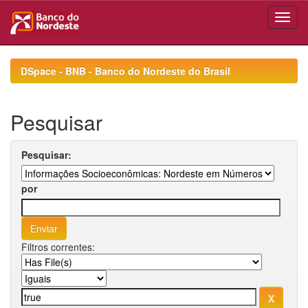
Skip
navigation
DSpace - BNB - Banco do Nordeste do Brasil
Pesquisar
Pesquisar:
por
Filtros correntes: