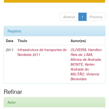
Anterior
1
Próxima
Registos:
Data
Título
Autor(es)
2011
Infraestrutura de transportes do
OLIVEIRA, Hamilton
Nordeste 2011
Reis de
;
LIMA,
Mônica de Andrade
;
MONTE, Kerlen
Andrade do
;
MILITÃO, Vivianne
Benevides
Refinar
Autor