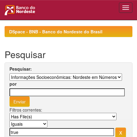
Skip
navigation
DSpace - BNB - Banco do Nordeste do Brasil
Pesquisar
Pesquisar:
por
Filtros correntes: