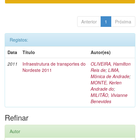
Anterior
1
Próxima
Registos:
Data
Título
Autor(es)
2011
Infraestrutura de transportes do
OLIVEIRA, Hamilton
Nordeste 2011
Reis de
;
LIMA,
Mônica de Andrade
;
MONTE, Kerlen
Andrade do
;
MILITÃO, Vivianne
Benevides
Refinar
Autor