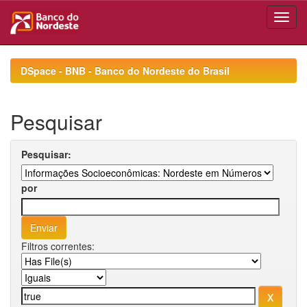
Skip
navigation
DSpace - BNB - Banco do Nordeste do Brasil
Pesquisar
Pesquisar:
por
Filtros correntes: