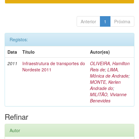
Anterior
1
Próxima
Registos:
Data
Título
Autor(es)
2011
Infraestrutura de transportes do
OLIVEIRA, Hamilton
Nordeste 2011
Reis de
;
LIMA,
Mônica de Andrade
;
MONTE, Kerlen
Andrade do
;
MILITÃO, Vivianne
Benevides
Refinar
Autor