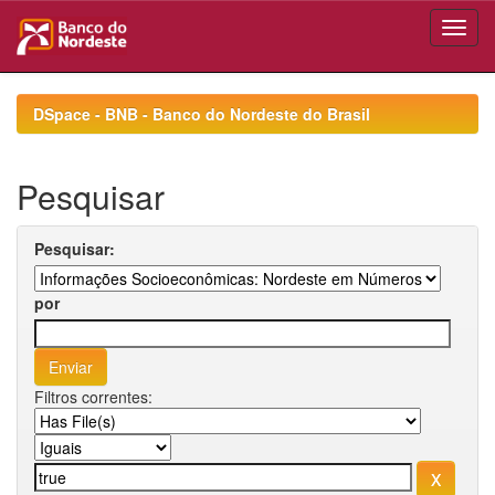
Skip
navigation
DSpace - BNB - Banco do Nordeste do Brasil
Pesquisar
Pesquisar:
por
Filtros correntes: