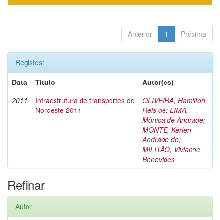
Anterior
1
Próxima
Registos:
Data
Título
Autor(es)
2011
Infraestrutura de transportes do
OLIVEIRA, Hamilton
Nordeste 2011
Reis de
;
LIMA,
Mônica de Andrade
;
MONTE, Kerlen
Andrade do
;
MILITÃO, Vivianne
Benevides
Refinar
Autor