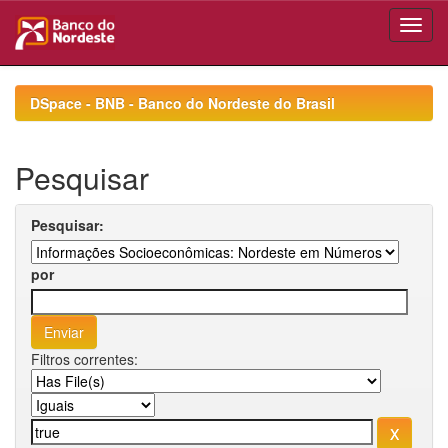
Skip
navigation
DSpace - BNB - Banco do Nordeste do Brasil
Pesquisar
Pesquisar:
por
Filtros correntes: