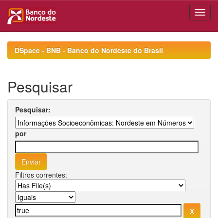
Skip
navigation
DSpace - BNB - Banco do Nordeste do Brasil
Pesquisar
Pesquisar:
por
Filtros correntes: