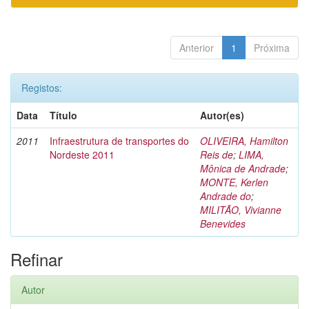
Anterior
1
Próxima
Registos:
Data
Título
Autor(es)
2011
Infraestrutura de transportes do
OLIVEIRA, Hamilton
Nordeste 2011
Reis de
;
LIMA,
Mônica de Andrade
;
MONTE, Kerlen
Andrade do
;
MILITÃO, Vivianne
Benevides
Refinar
Autor