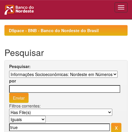
Skip
navigation
DSpace - BNB - Banco do Nordeste do Brasil
Pesquisar
Pesquisar:
por
Filtros correntes: