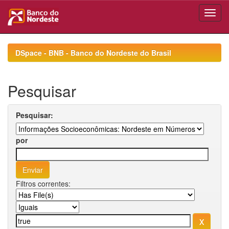
Skip
navigation
DSpace - BNB - Banco do Nordeste do Brasil
Pesquisar
Pesquisar:
por
Filtros correntes: