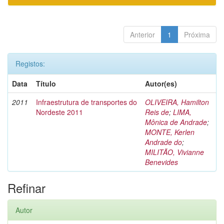
Anterior
1
Próxima
Registos:
Data
Título
Autor(es)
2011
Infraestrutura de transportes do
OLIVEIRA, Hamilton
Nordeste 2011
Reis de
;
LIMA,
Mônica de Andrade
;
MONTE, Kerlen
Andrade do
;
MILITÃO, Vivianne
Benevides
Refinar
Autor