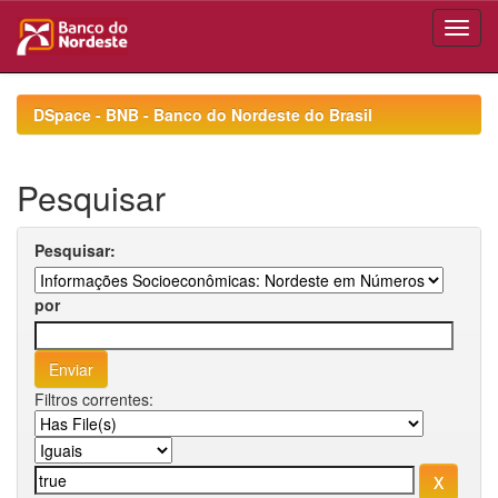
Skip
navigation
DSpace - BNB - Banco do Nordeste do Brasil
Pesquisar
Pesquisar:
por
Filtros correntes: