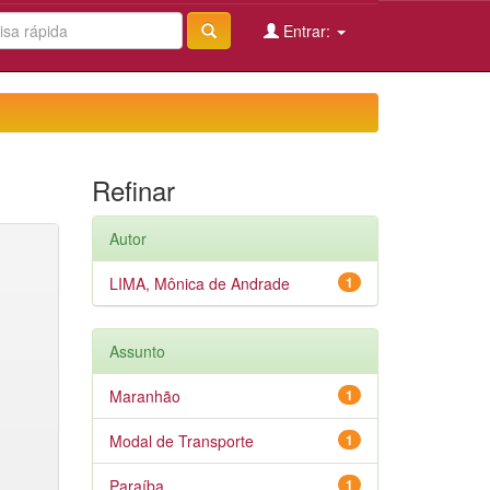
Entrar:
Refinar
Autor
LIMA, Mônica de Andrade
1
Assunto
Maranhão
1
Modal de Transporte
1
Paraíba
1