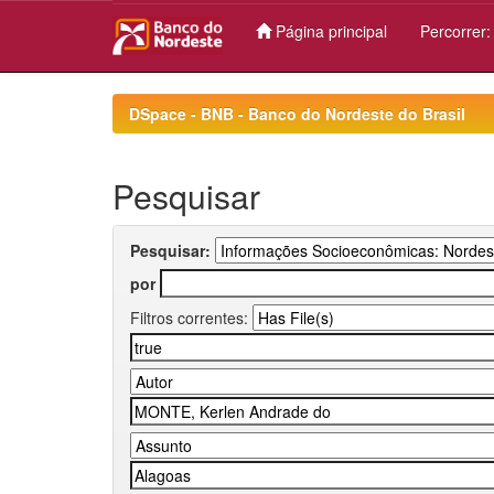
Página principal
Percorrer
Skip
navigation
DSpace - BNB - Banco do Nordeste do Brasil
Pesquisar
Pesquisar:
por
Filtros correntes: