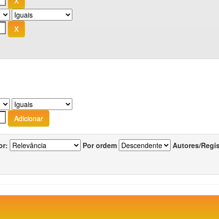
or:
Por ordem
Autores/Regi