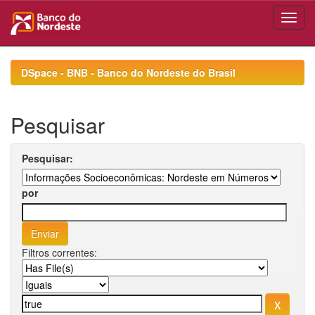
Skip
navigation
DSpace - BNB - Banco do Nordeste do Brasil
Pesquisar
Pesquisar:
por
Filtros correntes: