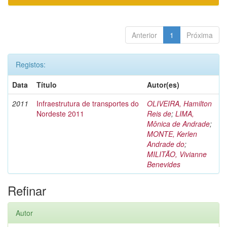
Anterior
1
Próxima
Registos:
Data
Título
Autor(es)
2011
Infraestrutura de transportes do
OLIVEIRA, Hamilton
Nordeste 2011
Reis de
;
LIMA,
Mônica de Andrade
;
MONTE, Kerlen
Andrade do
;
MILITÃO, Vivianne
Benevides
Refinar
Autor